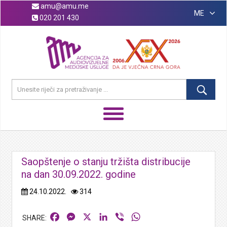
amu@amu.me
ME
020 201 430
Saopštenje o stanju tržišta distribucije
na dan 30.09.2022. godine
24.10.2022.
314
Facebook
Messenger
X
LinkedIn
Viber
WhatsApp