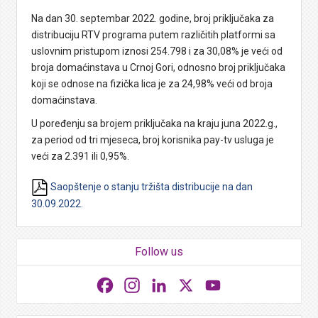
Na dan 30. septembar 2022. godine, broj priključaka za
distribuciju RTV programa putem različitih platformi sa
uslovnim pristupom iznosi 254.798 i za 30,08% je veći od
broja domaćinstava u Crnoj Gori, odnosno broj priključaka
koji se odnose na fizička lica je za 24,98% veći od broja
domaćinstava.
U poređenju sa brojem priključaka na kraju juna 2022.g.,
za period od tri mjeseca, broj korisnika pay-tv usluga je
veći za 2.391 ili 0,95%.
Saopštenje o stanju tržišta distribucije na dan
30.09.2022.
Follow us
Facebook
Instagram
LinkedIn
X
YouTube