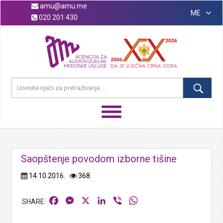
amu@amu.me
ME
020 201 430
Saopštenje povodom izborne tišine
14.10.2016.
368
Facebook
Messenger
X
LinkedIn
Viber
WhatsApp