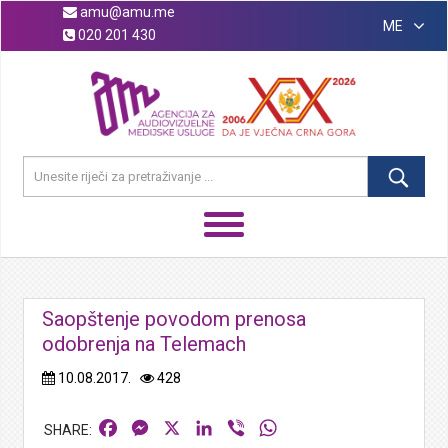
amu@amu.me
ME
020 201 430
Saopštenje povodom prenosa
odobrenja na Telemach
10.08.2017.
428
Facebook
Messenger
X
LinkedIn
Viber
WhatsApp