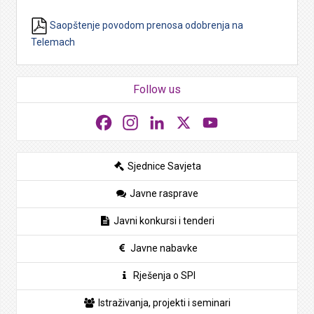
Saopštenje povodom prenosa odobrenja na
Telemach
Follow us
Facebook
Instagram
LinkedIn
X
YouTube
Sjednice Savjeta
Javne rasprave
Javni konkursi i tenderi
Javne nabavke
Rješenja o SPI
Istraživanja, projekti i seminari