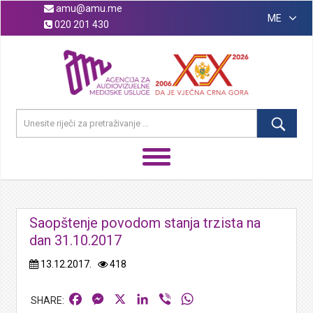
amu@amu.me
ME
020 201 430
Saopštenje povodom stanja trzista na
dan 31.10.2017
13.12.2017.
418
Facebook
Messenger
X
LinkedIn
Viber
WhatsApp