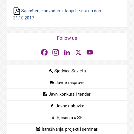
Saopštenje povodom stanja trzista na dan
31.10.2017
Follow us
Facebook
Instagram
LinkedIn
X
YouTube
Sjednice Savjeta
Javne rasprave
Javni konkursi i tenderi
Javne nabavke
Rješenja o SPI
Istraživanja, projekti i seminari