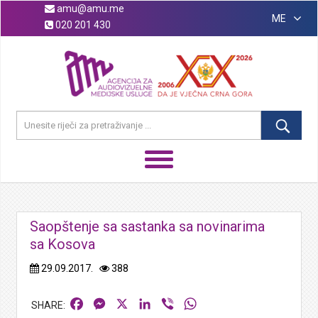
amu@amu.me
ME
020 201 430
Saopštenje sa sastanka sa novinarima
sa Kosova
29.09.2017.
388
Facebook
Messenger
X
LinkedIn
Viber
WhatsApp