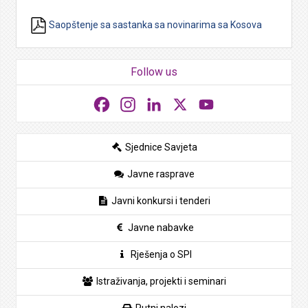
Saopštenje sa sastanka sa novinarima sa Kosova
Follow us
Facebook
Instagram
LinkedIn
X
YouTube
Sjednice Savjeta
Javne rasprave
Javni konkursi i tenderi
Javne nabavke
Rješenja o SPI
Istraživanja, projekti i seminari