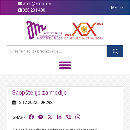
amu@amu.me
ME
020 201 430
Saopštenje za medije
13.12.2022.
292
Facebook
Messenger
X
LinkedIn
Viber
WhatsApp