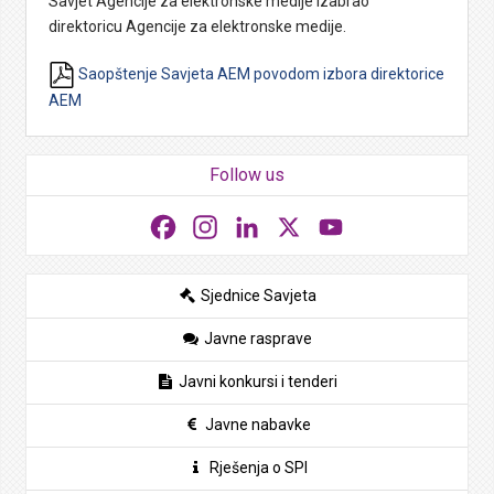
Savjet Agencije za elektronske medije izabrao
direktoricu Agencije za elektronske medije.
Saopštenje Savjeta AEM povodom izbora direktorice
AEM
Follow us
Facebook
Instagram
LinkedIn
X
YouTube
Sjednice Savjeta
Javne rasprave
Javni konkursi i tenderi
Javne nabavke
Rješenja o SPI