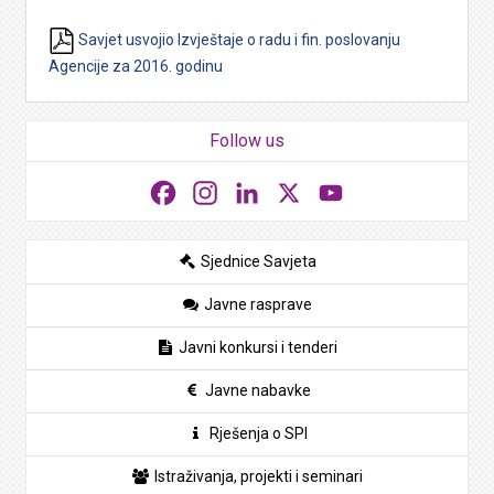
Savjet usvojio Izvještaje o radu i fin. poslovanju
Agencije za 2016. godinu
Follow us
Facebook
Instagram
LinkedIn
X
YouTube
Sjednice Savjeta
Javne rasprave
Javni konkursi i tenderi
Javne nabavke
Rješenja o SPI
Istraživanja, projekti i seminari