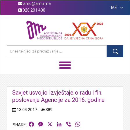
amu@amu.me
ME
020 201 430
Savjet usvojio Izvještaje o radu i fin.
poslovanju Agencije za 2016. godinu
13.04.2017.
389
Facebook
Messenger
X
LinkedIn
Viber
WhatsApp