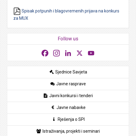
Spisak potpunih i blagovremenih prijava na konkurs
za MUX
Follow us
Facebook
Instagram
LinkedIn
X
YouTube
Sjednice Savjeta
Javne rasprave
Javni konkursi i tenderi
Javne nabavke
Rješenja o SPI
Istraživanja, projekti i seminari