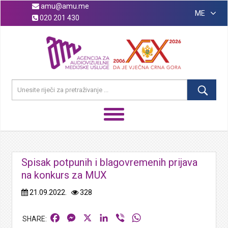
amu@amu.me
ME
020 201 430
Spisak potpunih i blagovremenih prijava
na konkurs za MUX
21.09.2022.
328
Facebook
Messenger
X
LinkedIn
Viber
WhatsApp