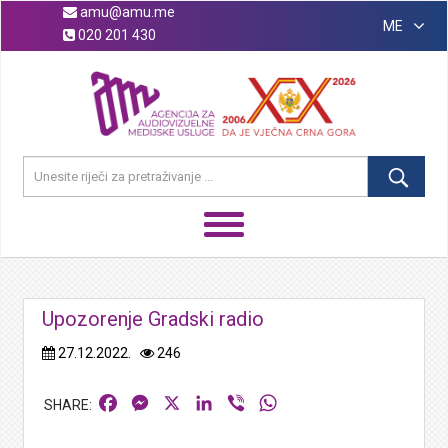
amu@amu.me
ME
020 201 430
Upozorenje Gradski radio
27.12.2022.
246
Facebook
Messenger
X
LinkedIn
Viber
WhatsApp