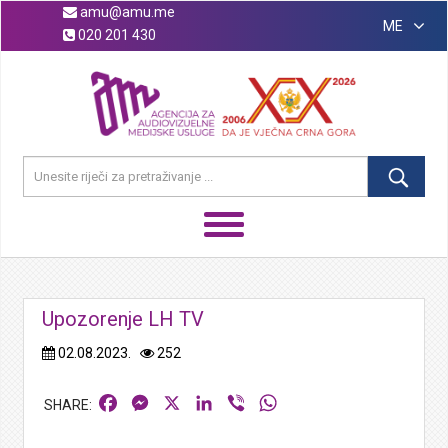
amu@amu.me
ME
020 201 430
Upozorenje LH TV
02.08.2023.
252
Facebook
Messenger
X
LinkedIn
Viber
WhatsApp