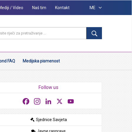
Mediji / Video
Naš tim
Kontakt
ME
ond FAQ
Medijska pismenost
Follow us
Facebook
Instagram
LinkedIn
X
YouTube
Sjednice Savjeta
Javne rasprave