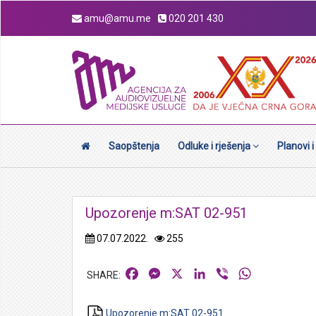
amu@amu.me
020 201 430
Saopštenja
Odluke i rješenja
Planovi i
Upozorenje m:SAT 02-951
07.07.2022.
255
Facebook
Messenger
X
LinkedIn
Viber
WhatsApp
Upozorenje m:SAT 02-951