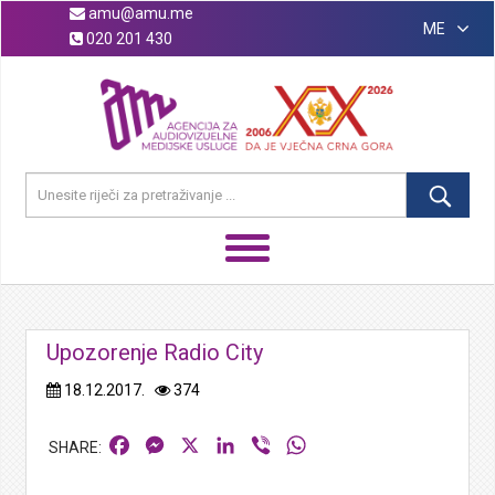
amu@amu.me
ME
020 201 430
Upozorenje Radio City
18.12.2017.
374
Facebook
Messenger
X
LinkedIn
Viber
WhatsApp