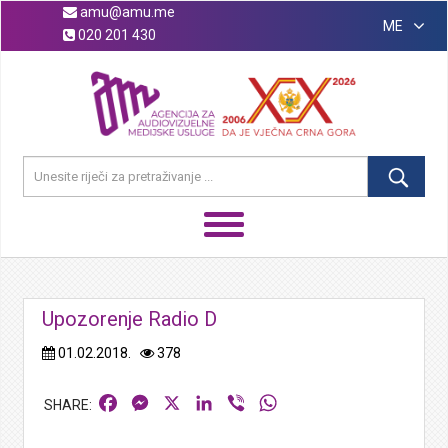
amu@amu.me
ME
020 201 430
Upozorenje Radio D
01.02.2018.
378
Facebook
Messenger
X
LinkedIn
Viber
WhatsApp