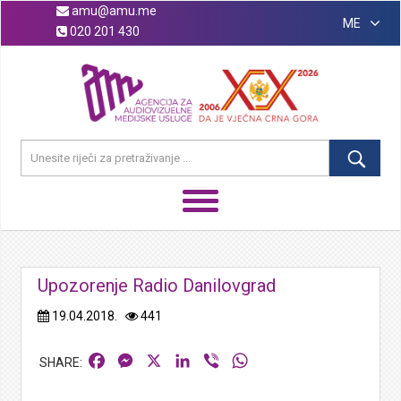
amu@amu.me
ME
020 201 430
Upozorenje Radio Danilovgrad
19.04.2018.
441
Facebook
Messenger
X
LinkedIn
Viber
WhatsApp