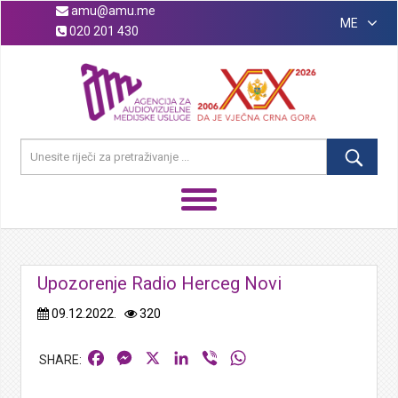
amu@amu.me
ME
020 201 430
Upozorenje Radio Herceg Novi
09.12.2022.
320
Facebook
Messenger
X
LinkedIn
Viber
WhatsApp