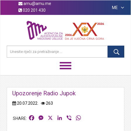
amu@amu.me
ME
020 201 430
Upozorenje Radio Jupok
20.07.2022.
263
Facebook
Messenger
X
LinkedIn
Viber
WhatsApp