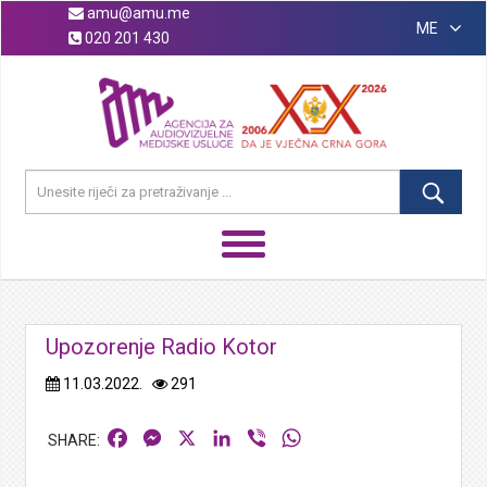
amu@amu.me
ME
020 201 430
Upozorenje Radio Kotor
11.03.2022.
291
Facebook
Messenger
X
LinkedIn
Viber
WhatsApp