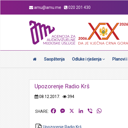
amu@amu.me
020 201 430
Saopštenja
Odluke i rješenja
Planovi i
Upozorenje Radio Krš
08.12.2017.
394
Facebook
Messenger
X
LinkedIn
Viber
WhatsApp
Upozorenje Radio Krš