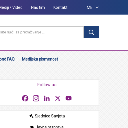
Mediji / Video
Naš tim
Kontakt
ME
ond FAQ
Medijska pismenost
Follow us
Facebook
Instagram
LinkedIn
X
YouTube
Sjednice Savjeta
Javne rasprave