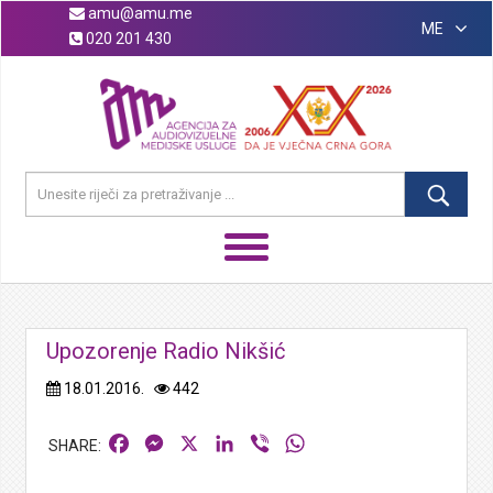
amu@amu.me
ME
020 201 430
Upozorenje Radio Nikšić
18.01.2016.
442
Facebook
Messenger
X
LinkedIn
Viber
WhatsApp