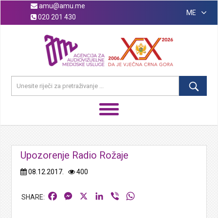
amu@amu.me
ME
020 201 430
Upozorenje Radio Rožaje
08.12.2017.
400
Facebook
Messenger
X
LinkedIn
Viber
WhatsApp