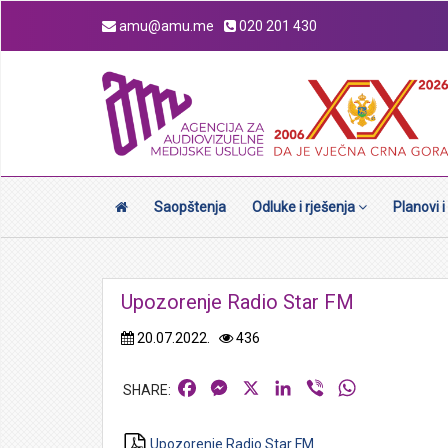
amu@amu.me
020 201 430
Saopštenja
Odluke i rješenja
Planovi i
Upozorenje Radio Star FM
20.07.2022.
436
Facebook
Messenger
X
LinkedIn
Viber
WhatsApp
Upozorenje Radio Star FM