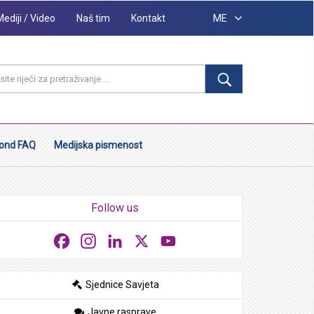
Mediji / Video
Naš tim
Kontakt
ME
ond FAQ
Medijska pismenost
Follow us
Facebook
Instagram
LinkedIn
X
YouTube
Sjednice Savjeta
Javne rasprave