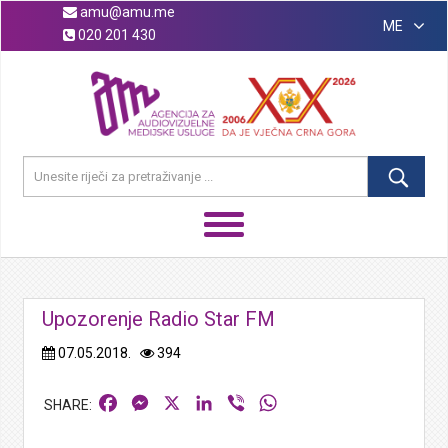
amu@amu.me
ME
020 201 430
Upozorenje Radio Star FM
07.05.2018.
394
Facebook
Messenger
X
LinkedIn
Viber
WhatsApp