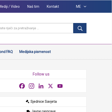
Mediji / Video
Naš tim
Kontakt
ME
ond FAQ
Medijska pismenost
Follow us
Facebook
Instagram
LinkedIn
X
YouTube
Sjednice Savjeta
Javne rasprave