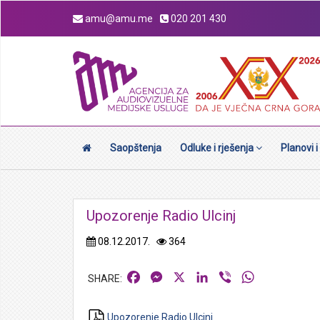
amu@amu.me
020 201 430
Saopštenja
Odluke i rješenja
Planovi i
Upozorenje Radio Ulcinj
08.12.2017.
364
Facebook
Messenger
X
LinkedIn
Viber
WhatsApp
Upozorenje Radio Ulcinj