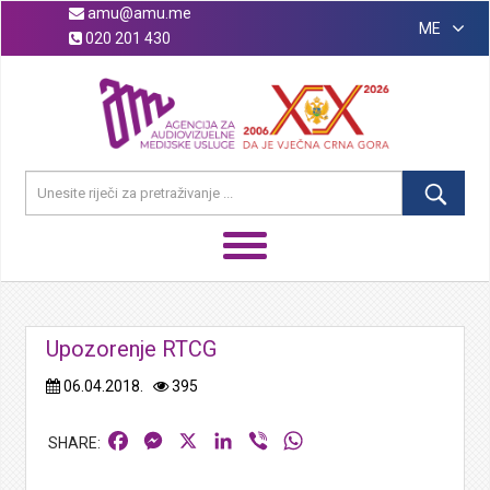
amu@amu.me
ME
020 201 430
Upozorenje RTCG
06.04.2018.
395
Facebook
Messenger
X
LinkedIn
Viber
WhatsApp