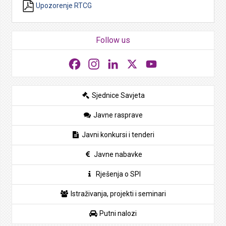
Upozorenje RTCG
Follow us
Facebook
Instagram
LinkedIn
X
YouTube
Sjednice Savjeta
Javne rasprave
Javni konkursi i tenderi
Javne nabavke
Rješenja o SPI
Istraživanja, projekti i seminari
Putni nalozi