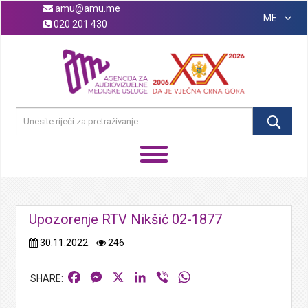
amu@amu.me
ME
020 201 430
Upozorenje RTV Nikšić 02-1877
30.11.2022.
246
Facebook
Messenger
X
LinkedIn
Viber
WhatsApp