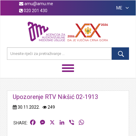
amu@amu.me
ME
020 201 430
Upozorenje RTV Nikšić 02-1913
30.11.2022.
249
Facebook
Messenger
X
LinkedIn
Viber
WhatsApp