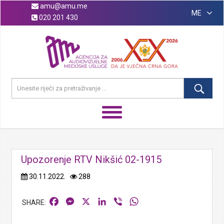
amu@amu.me
ME
020 201 430
Upozorenje RTV Nikšić 02-1915
30.11.2022.
288
Facebook
Messenger
X
LinkedIn
Viber
WhatsApp