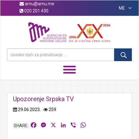
amu@amu.me
ME
020 201 430
Upozorenje Srpska TV
29.06.2023.
259
Facebook
Messenger
X
LinkedIn
Viber
WhatsApp