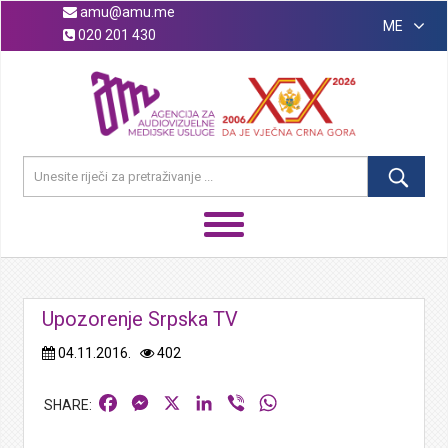
amu@amu.me
ME
020 201 430
Upozorenje Srpska TV
04.11.2016.
402
Facebook
Messenger
X
LinkedIn
Viber
WhatsApp