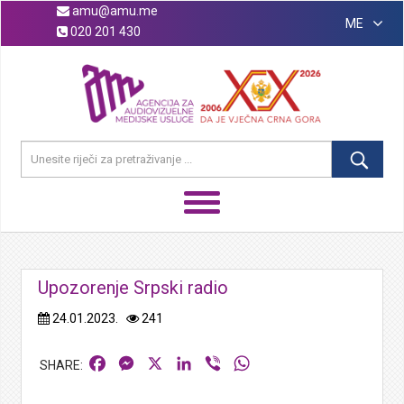
amu@amu.me
ME
020 201 430
Upozorenje Srpski radio
24.01.2023.
241
Facebook
Messenger
X
LinkedIn
Viber
WhatsApp