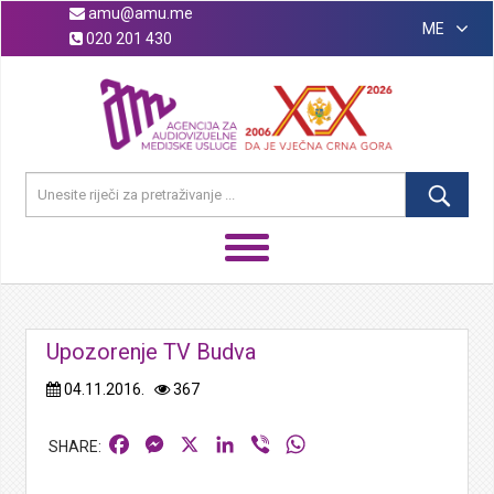
amu@amu.me
ME
020 201 430
Upozorenje TV Budva
04.11.2016.
367
Facebook
Messenger
X
LinkedIn
Viber
WhatsApp