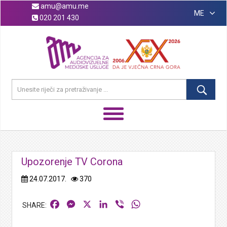
amu@amu.me
ME
020 201 430
Upozorenje TV Corona
24.07.2017.
370
Facebook
Messenger
X
LinkedIn
Viber
WhatsApp