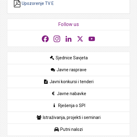
Upozorenje TV E
Follow us
Facebook
Instagram
LinkedIn
X
YouTube
Sjednice Savjeta
Javne rasprave
Javni konkursi i tenderi
Javne nabavke
Rješenja o SPI
Istraživanja, projekti i seminari
Putni nalozi