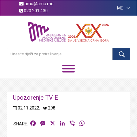
amu@amu.me
ME
020 201 430
Upozorenje TV E
02.11.2022.
298
Facebook
Messenger
X
LinkedIn
Viber
WhatsApp