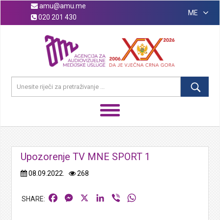
amu@amu.me
ME
020 201 430
Upozorenje TV MNE SPORT 1
08.09.2022.
268
Facebook
Messenger
X
LinkedIn
Viber
WhatsApp