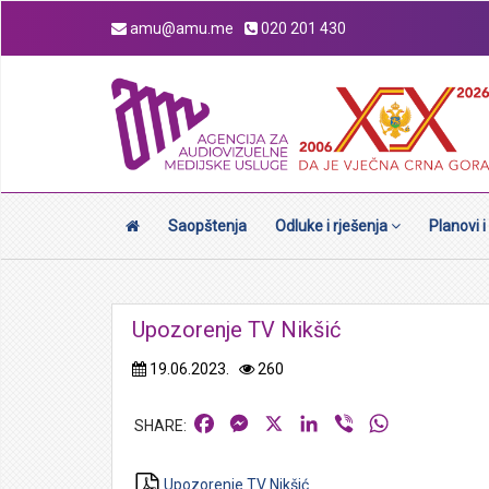
amu@amu.me
020 201 430
Saopštenja
Odluke i rješenja
Planovi i
Upozorenje TV Nikšić
19.06.2023.
260
Facebook
Messenger
X
LinkedIn
Viber
WhatsApp
Upozorenje TV Nikšić