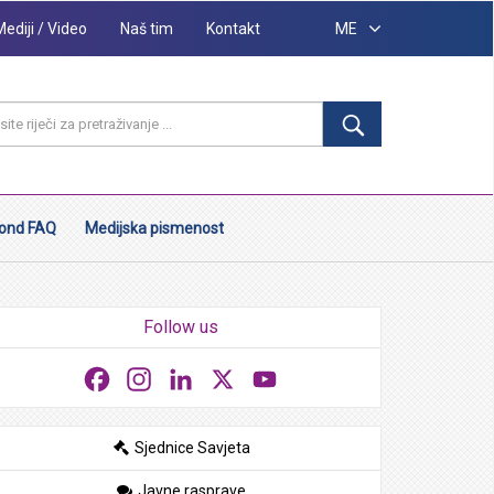
Mediji / Video
Naš tim
Kontakt
ME
ond FAQ
Medijska pismenost
Follow us
Facebook
Instagram
LinkedIn
X
YouTube
Sjednice Savjeta
Javne rasprave