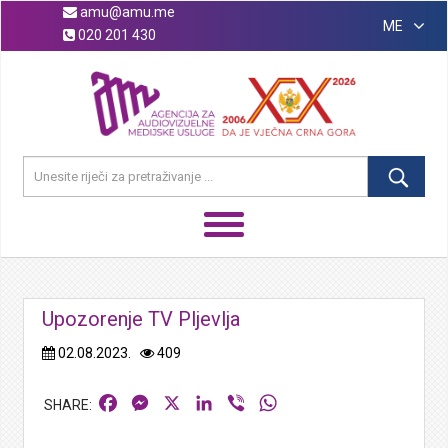
amu@amu.me
ME
020 201 430
Upozorenje TV Pljevlja
02.08.2023.
409
Facebook
Messenger
X
LinkedIn
Viber
WhatsApp