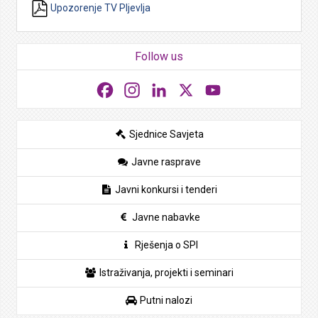
Upozorenje TV Pljevlja
Follow us
Facebook
Instagram
LinkedIn
X
YouTube
Sjednice Savjeta
Javne rasprave
Javni konkursi i tenderi
Javne nabavke
Rješenja o SPI
Istraživanja, projekti i seminari
Putni nalozi