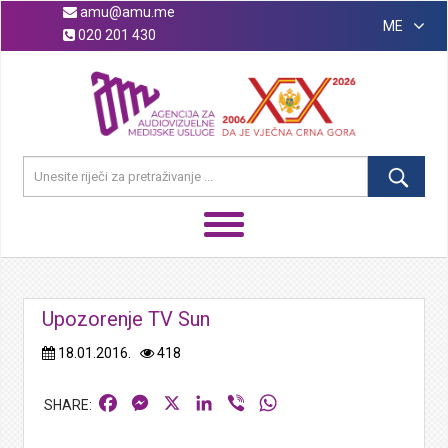
amu@amu.me
ME
020 201 430
Upozorenje TV Sun
18.01.2016.
418
Facebook
Messenger
X
LinkedIn
Viber
WhatsApp