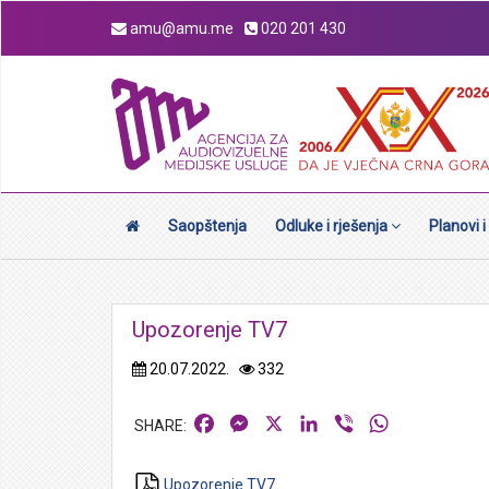
amu@amu.me
020 201 430
Saopštenja
Odluke i rješenja
Planovi i
Upozorenje TV7
20.07.2022.
332
Facebook
Messenger
X
LinkedIn
Viber
WhatsApp
Upozorenje TV7