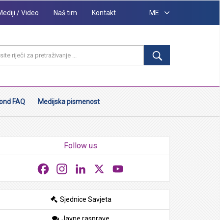
Mediji / Video
Naš tim
Kontakt
ME
ond FAQ
Medijska pismenost
Follow us
Facebook
Instagram
LinkedIn
X
YouTube
Sjednice Savjeta
Javne rasprave