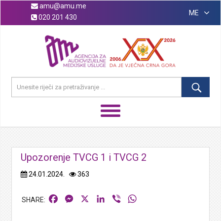
amu@amu.me
ME
020 201 430
Upozorenje TVCG 1 i TVCG 2
24.01.2024.
363
Facebook
Messenger
X
LinkedIn
Viber
WhatsApp