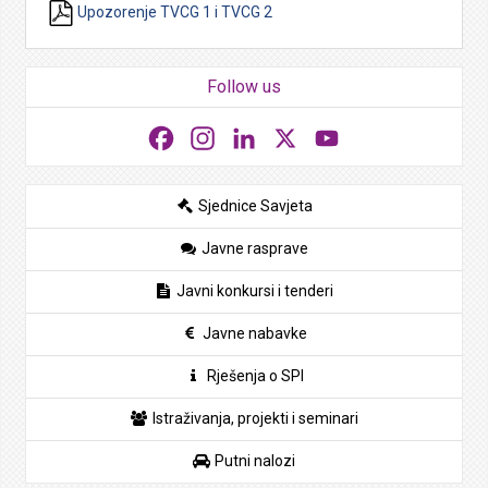
Upozorenje TVCG 1 i TVCG 2
Follow us
Facebook
Instagram
LinkedIn
X
YouTube
Sjednice Savjeta
Javne rasprave
Javni konkursi i tenderi
Javne nabavke
Rješenja o SPI
Istraživanja, projekti i seminari
Putni nalozi