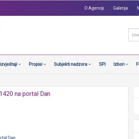
O Agenciji
Galerija
 izvještaji
Propisi
Subjekti nadzora
SPI
Izbori
F
1420 na portal Dan
rtal Dan