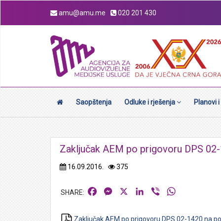
amu@amu.me
020 201 430
Saopštenja
Odluke i rješenja
Planovi i
Zaključak AEM po prigovoru DPS 02-
16.09.2016.
375
Facebook
Messenger
X
LinkedIn
Viber
WhatsApp
Zaključak AEM po prigovoru DPS 02-1420 na po