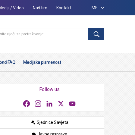
Mediji / Video
Naš tim
Kontakt
ME
ond FAQ
Medijska pismenost
Follow us
Facebook
Instagram
LinkedIn
X
YouTube
Sjednice Savjeta
Javne rasprave