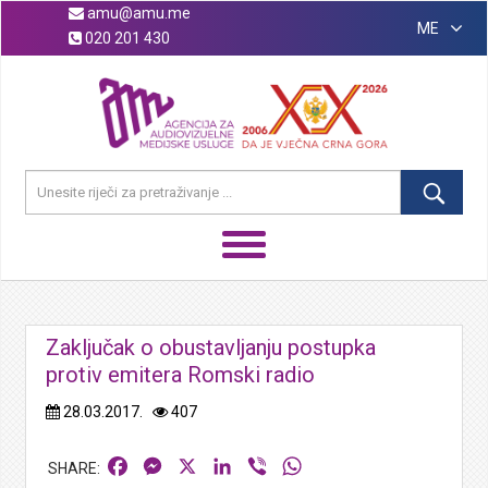
amu@amu.me
ME
020 201 430
Zaključak o obustavljanju postupka
protiv emitera Romski radio
28.03.2017.
407
Facebook
Messenger
X
LinkedIn
Viber
WhatsApp