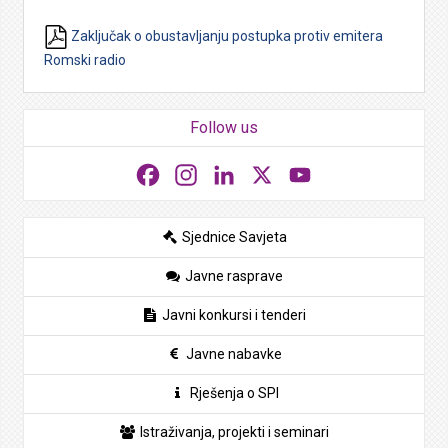
Zaključak o obustavljanju postupka protiv emitera
Romski radio
Follow us
Facebook
Instagram
LinkedIn
X
YouTube
Sjednice Savjeta
Javne rasprave
Javni konkursi i tenderi
Javne nabavke
Rješenja o SPI
Istraživanja, projekti i seminari