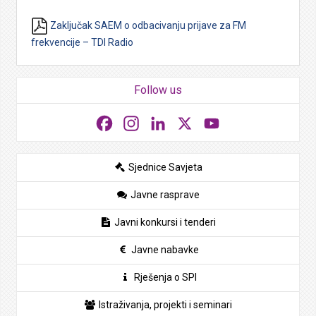
Zaključak SAEM o odbacivanju prijave za FM
frekvencije – TDI Radio
Follow us
Facebook
Instagram
LinkedIn
X
YouTube
Sjednice Savjeta
Javne rasprave
Javni konkursi i tenderi
Javne nabavke
Rješenja o SPI
Istraživanja, projekti i seminari