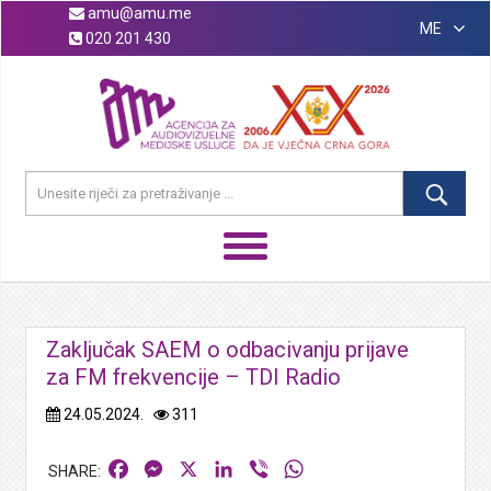
amu@amu.me
ME
020 201 430
Zaključak SAEM o odbacivanju prijave
za FM frekvencije – TDI Radio
24.05.2024.
311
Facebook
Messenger
X
LinkedIn
Viber
WhatsApp