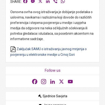
Facebook
Messenger
X
LinkedIn
Viber
WhatsApp
Osnovna svrha ovog istraživanja je dobijanje podataka o
uslovima, navikama i razlozima koji dovode do različitih
preferencija i stepena povjerenja u medije i uspjeha
medija da odgovore na neka od ključnih očekivanja ili
potreba gledalaca i slušalaca, sa posebnim akcentom na
informativne sadržaje.
Zaključak SAMU o istraživanju javnog mnjenja o
povjerenju u elektronske medije u Crnoj Gori
Follow us
Facebook
Instagram
LinkedIn
X
YouTube
Sjednice Savjeta