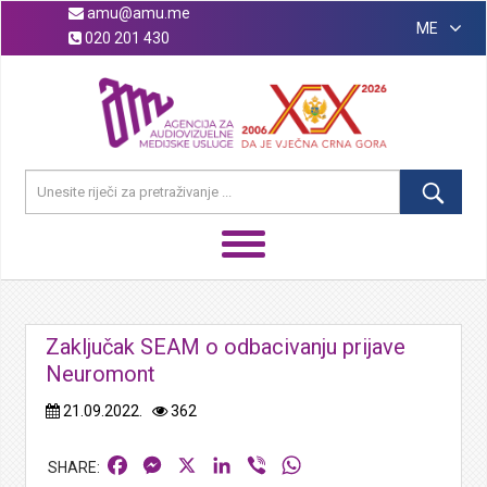
amu@amu.me
ME
020 201 430
Zaključak SEAM o odbacivanju prijave
Neuromont
21.09.2022.
362
Facebook
Messenger
X
LinkedIn
Viber
WhatsApp