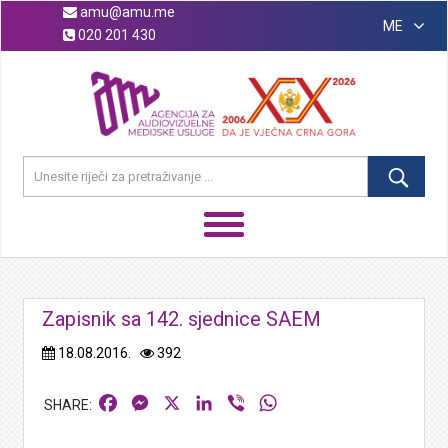
amu@amu.me
ME
020 201 430
Zapisnik sa 142. sjednice SAEM
18.08.2016.
392
Facebook
Messenger
X
LinkedIn
Viber
WhatsApp