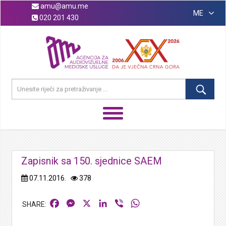
amu@amu.me
ME
020 201 430
Zapisnik sa 150. sjednice SAEM
07.11.2016.
378
Facebook
Messenger
X
LinkedIn
Viber
WhatsApp