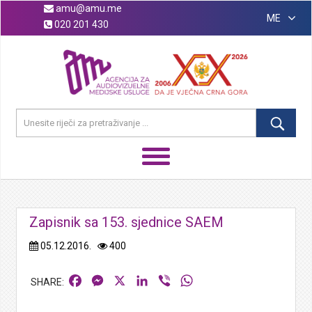
amu@amu.me
ME
020 201 430
Zapisnik sa 153. sjednice SAEM
05.12.2016.
400
Facebook
Messenger
X
LinkedIn
Viber
WhatsApp