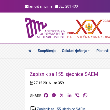
amu@amu.me
020 201 430
Saopštenja
Odluke i rješenja
Planovi i
Zapisnik sa 155. sjednice SAEM
27.12.2016.
359
Facebook
Messenger
X
LinkedIn
Viber
WhatsApp
Zapisnik sa 155. sjednice SAEM