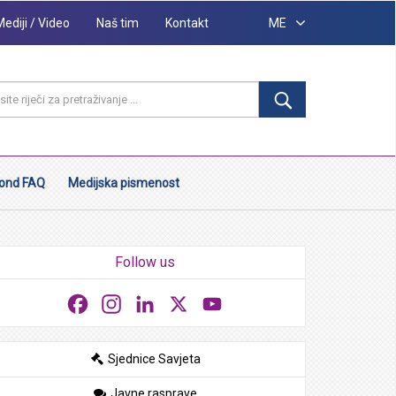
Mediji / Video
Naš tim
Kontakt
ME
ond FAQ
Medijska pismenost
Follow us
Facebook
Instagram
LinkedIn
X
YouTube
Sjednice Savjeta
Javne rasprave