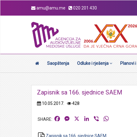
amu@amu.me
020 201 430
Saopštenja
Odluke i rješenja
Planovi i
Zapisnik sa 166. sjednice SAEM
10.05.2017.
428
Facebook
Messenger
X
LinkedIn
Viber
WhatsApp
Zapisnik sa 166. sjednice SAEM