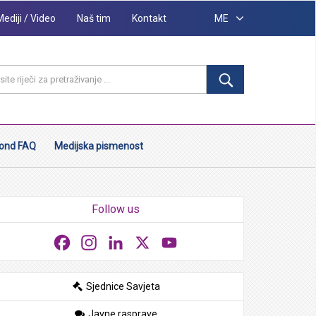
Mediji / Video
Naš tim
Kontakt
ME
ond FAQ
Medijska pismenost
Follow us
Facebook
Instagram
LinkedIn
X
YouTube
Sjednice Savjeta
Javne rasprave