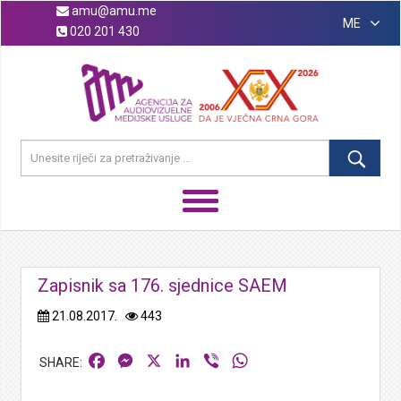
amu@amu.me
ME
020 201 430
Zapisnik sa 176. sjednice SAEM
21.08.2017.
443
Facebook
Messenger
X
LinkedIn
Viber
WhatsApp